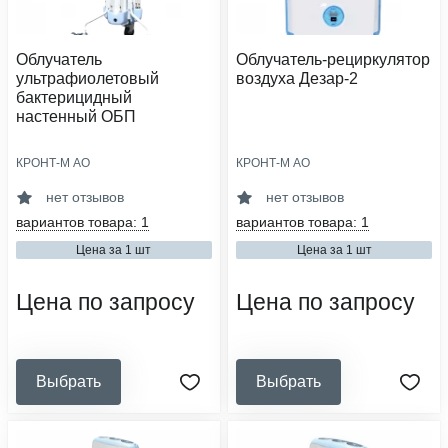
Облучатель
Облучатель-рециркулятор
ультрафиолетовый
воздуха Дезар-2
бактерицидный
настенный ОБП
КРОНТ-М АО
КРОНТ-М АО
лампа в комплекте:
производительность, м³/час:
нет
60
нет отзывов
нет отзывов
сфера деятельности:
категория помещения:
вариантов товара: 1
вариантов товара: 1
медицинские организации,
iii-v
стоматология, салоны красоты,
Цена за 1 шт
Цена за 1 шт
тип установки:
ветеринарные клиники,
настенный
образовательные и социальные
учреждения, общественное
Цена по запросу
Цена по запросу
питание
область применения:
дезинфекция
Выбрать
Выбрать