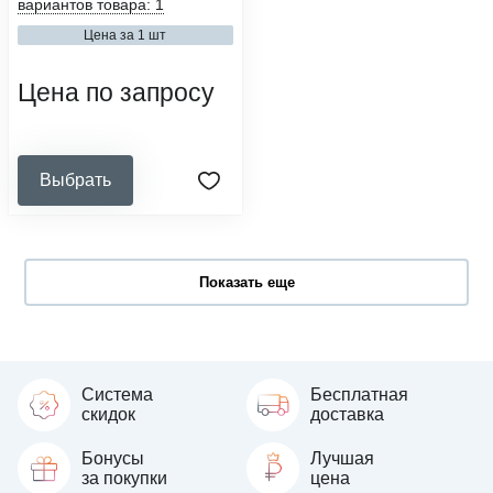
вариантов товара: 1
медицинские организации,
стоматология, салоны красоты,
Цена за 1 шт
ветеринарные клиники,
образовательные и социальные
учреждения, общественное
Цена по запросу
питание
область применения:
дезинфекция
Выбрать
Показать еще
Система
Бесплатная
скидок
доставка
Бонусы
Лучшая
за покупки
цена