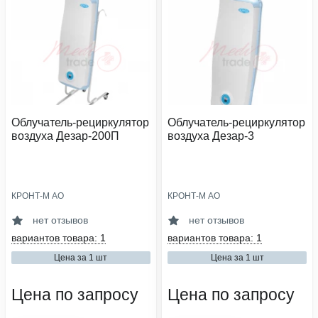
Облучатель-рециркулятор
Облучатель-рециркулятор
воздуха Дезар-200П
воздуха Дезар-3
КРОНТ-М АО
КРОНТ-М АО
категория помещения:
производительность, м³/час:
i-v
100
нет отзывов
нет отзывов
тип установки:
категория помещения:
вариантов товара: 1
вариантов товара: 1
передвижной
ii-v
Цена за 1 шт
Цена за 1 шт
количество ламп, шт:
тип установки:
4
настенный
Цена по запросу
Цена по запросу