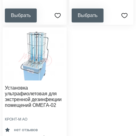
Выбрать
Выбрать
Установка
ультрафиолетовая для
экстренной дезинфекции
помещений ОМЕГА-02
КРОНТ-М АО
категория помещения:
i-iii
нет отзывов
сфера деятельности: