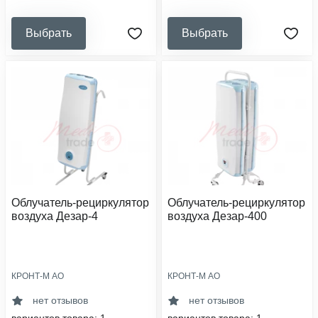
Выбрать
Выбрать
Облучатель-рециркулятор
Облучатель-рециркулятор
воздуха Дезар-4
воздуха Дезар-400
КРОНТ-М АО
КРОНТ-М АО
производительность, м³/час:
категория помещения:
100
i-v
нет отзывов
нет отзывов
категория помещения:
тип установки: