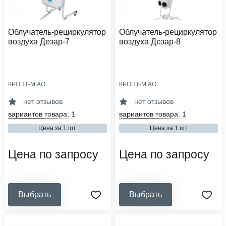
Облучатель-рециркулятор
Облучатель-рециркулятор
воздуха Дезар-7
воздуха Дезар-8
КРОНТ-М АО
КРОНТ-М АО
категория помещения:
категория помещения:
i-v
i-v
нет отзывов
нет отзывов
тип установки:
тип установки:
вариантов товара: 1
вариантов товара: 1
передвижной
передвижной
Цена за 1 шт
Цена за 1 шт
потребляемая мощность, вт:
количество ламп, шт:
100
3
Цена по запросу
Цена по запросу
Выбрать
Выбрать