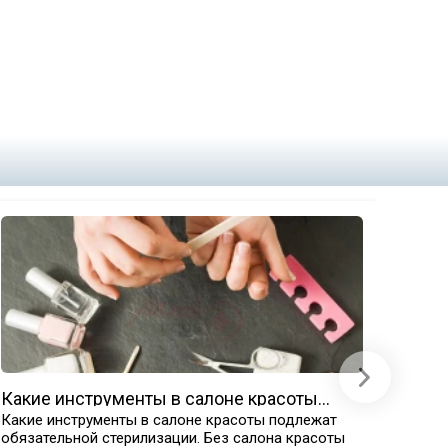
Какие инструменты в салоне красоты
Прод
подлежат обязательной стерилизации
Какие инструменты в салоне красоты подлежат
Расход
обязательной стерилизации. Без салона красоты
дезин