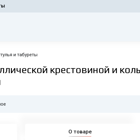
ты
тулья и табуреты
ллической крестовиной и кол
ы
ное
О товаре