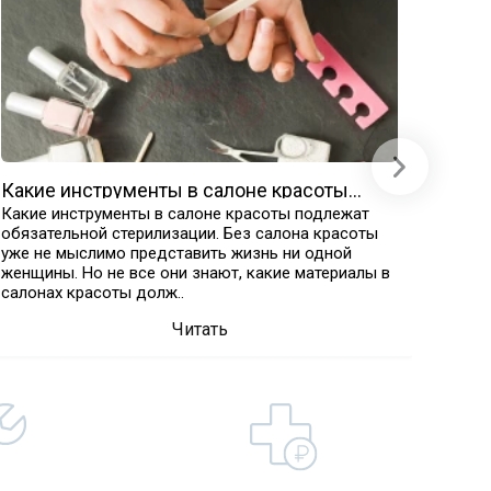
Какие инструменты в салоне красоты
Прод
подлежат обязательной стерилизации
Какие инструменты в салоне красоты подлежат
Расход
обязательной стерилизации. Без салона красоты
дезин
уже не мыслимо представить жизнь ни одной
побоч
женщины. Но не все они знают, какие материалы в
отбели
салонах красоты долж..
полнос
Читать