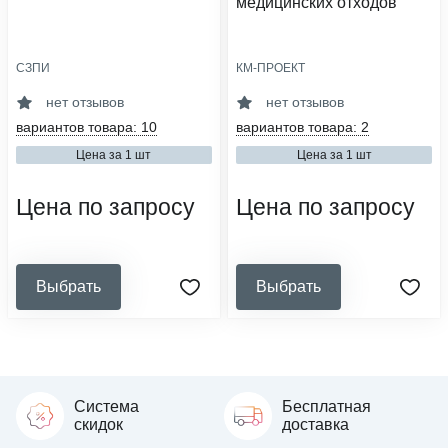
медицинских отходов
СЗПИ
КМ-ПРОЕКТ
область применения:
область применения:
утилизация
утилизация
нет отзывов
нет отзывов
сфера деятельности:
сфера деятельности:
вариантов товара: 10
вариантов товара: 2
медицинские организации,
медицинские организации,
стоматология, ветеринарные
ветеринарные клиники
Цена за 1 шт
Цена за 1 шт
клиники
класс опасности:
класс опасности:
б (опасные), в (чрезвычайно
Цена по запросу
Цена по запросу
б (опасные)
опасные)
Выбрать
Выбрать
Система
Бесплатная
скидок
доставка