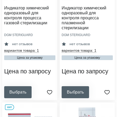
Индикатор химический
Индикатор химический
одноразовый для
одноразовый для
контроля процесса
контроля процесса
газовой стерилизации
плазменной
стерилизации
DGM STERIGUARD
DGM STERIGUARD
тип индикатора:
тип индикатора:
химический
химический
нет отзывов
нет отзывов
класс индикатора:
класс индикатора:
вариантов товара: 1
вариантов товара: 1
4
4
Цена за упаковку
Цена за упаковку
вид упаковочного материала:
вид упаковочного материала:
индикатор
индикатор
Цена по запросу
Цена по запросу
Выбрать
Выбрать