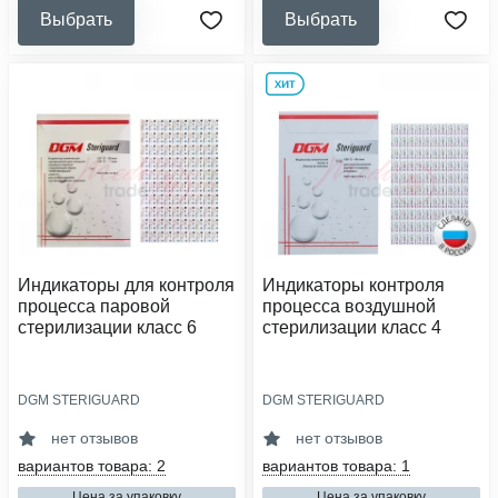
Выбрать
Выбрать
Индикаторы для контроля
Индикаторы контроля
процесса паровой
процесса воздушной
стерилизации класс 6
стерилизации класс 4
DGM STERIGUARD
DGM STERIGUARD
тип индикатора:
тип индикатора:
химический
химический
нет отзывов
нет отзывов
класс индикатора:
класс индикатора:
вариантов товара: 2
вариантов товара: 1
6
4
Цена за упаковку
Цена за упаковку