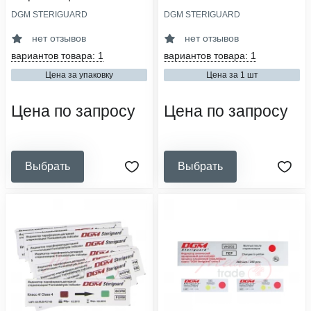
DGM STERIGUARD
DGM STERIGUARD
тип индикатора:
тип индикатора:
биологический
химический
нет отзывов
нет отзывов
класс индикатора:
класс индикатора:
вариантов товара: 1
вариантов товара: 1
1
2
Цена за упаковку
Цена за 1 шт
вид упаковочного материала:
вид упаковочного материала:
индикатор
индикатор
Цена по запросу
Цена по запросу
Выбрать
Выбрать