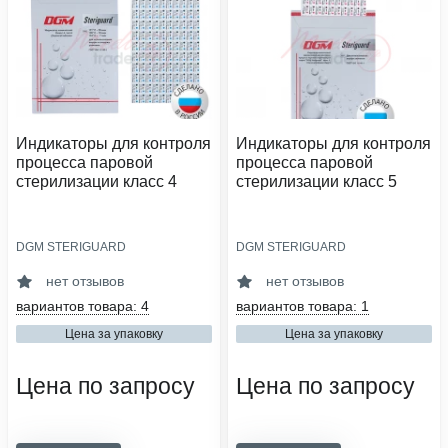
Индикаторы для контроля
Индикаторы для контроля
процесса паровой
процесса паровой
стерилизации класс 4
стерилизации класс 5
DGM STERIGUARD
DGM STERIGUARD
тип индикатора:
тип индикатора:
химический
химический
нет отзывов
нет отзывов
класс индикатора:
класс индикатора:
вариантов товара: 4
вариантов товара: 1
4
5
Цена за упаковку
Цена за упаковку
вид стерилизатора:
вид упаковочного материала:
автоклав паровой
индикатор
Цена по запросу
Цена по запросу