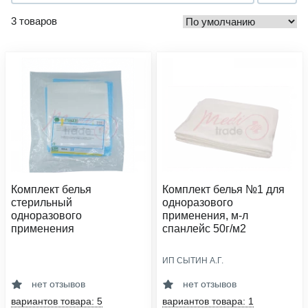
3 товаров
Комплект белья
Комплект белья №1 для
стерильный
одноразового
одноразового
применения, м-л
применения
спанлейс 50г/м2
ИП СЫТИН А.Г.
область применения:
область применения:
стерилизация
стерилизация
нет отзывов
нет отзывов
сфера деятельности:
плотность, г/м2:
вариантов товара: 5
вариантов товара: 1