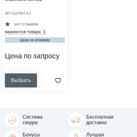
ИП СЫТИН А.Г.
область применения:
стерилизация
нет отзывов
плотность, г/м2:
вариантов товара: 1
50
Цена за упаковку
размер, см:
60х60
Цена по запросу
Выбрать
Система
Бесплатная
скидок
доставка
Бонусы
Лучшая