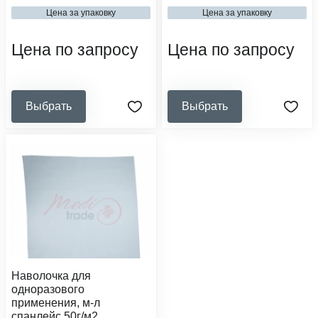
медицинские организации
50
Цена за упаковку
Цена за упаковку
сфера деятельности:
медицинские организации,
образовательные и социальные
Цена по запросу
Цена по запросу
учреждения
Выбрать
Выбрать
Наволочка для
одноразового
применения, м-л
спанлейс 50г/м2