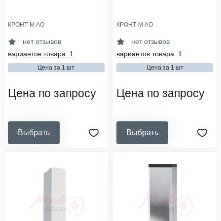
КРОНТ-М АО
КРОНТ-М АО
производительность, м³/час:
производительность, м³/час:
100
100
нет отзывов
нет отзывов
категория помещения:
категория помещения:
вариантов товара: 1
вариантов товара: 1
ii-v
i-v
Цена за 1 шт
Цена за 1 шт
тип установки:
тип установки:
передвижной
настенный
Цена по запросу
Цена по запросу
Выбрать
Выбрать