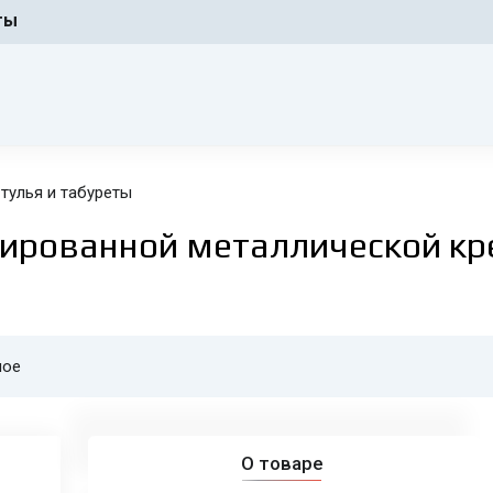
ты
тулья и табуреты
мированной металлической кр
ное
О товаре