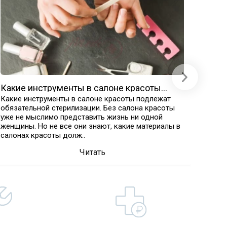
Какие инструменты в салоне красоты
Прод
подлежат обязательной стерилизации
Какие инструменты в салоне красоты подлежат
Расход
обязательной стерилизации. Без салона красоты
дезин
уже не мыслимо представить жизнь ни одной
побоч
женщины. Но не все они знают, какие материалы в
отбели
салонах красоты долж..
полнос
Читать