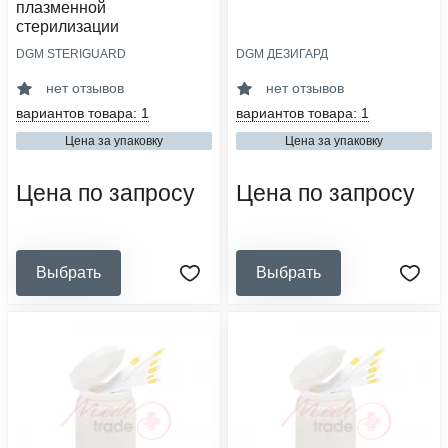
плазменной
стерилизации
DGM STERIGUARD
DGM ДЕЗИГАРД
тип индикатора:
область применения:
химический
дезинфекция
нет отзывов
нет отзывов
класс индикатора:
кол-во в упаковке, шт:
вариантов товара: 1
вариантов товара: 1
4
100
Цена за упаковку
Цена за упаковку
вид упаковочного материала:
сфера деятельности:
индикатор
медицинские организации,
стоматология, салоны красоты,
Цена по запросу
Цена по запросу
ветеринарные клиники, аптеки,
образовательные и социальные
учреждения
Выбрать
Выбрать