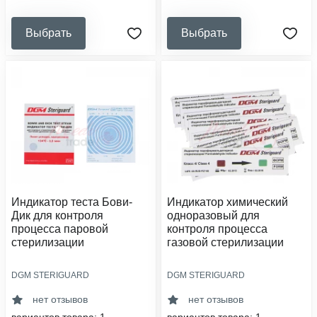
Выбрать
Выбрать
Индикатор теста Бови-
Индикатор химический
Дик для контроля
одноразовый для
процесса паровой
контроля процесса
стерилизации
газовой стерилизации
DGM STERIGUARD
DGM STERIGUARD
тип индикатора:
тип индикатора:
химический
химический
нет отзывов
нет отзывов
класс индикатора:
класс индикатора: