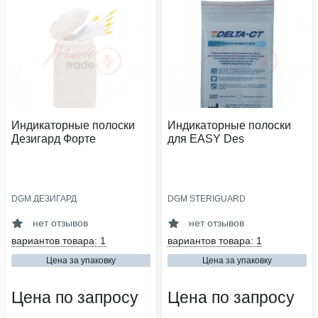
Индикаторные полоски
Индикаторные полоски
Дезигард Форте
для EASY Des
DGM ДЕЗИГАРД
DGM STERIGUARD
область применения:
область применения:
дезинфекция
дезинфекция
нет отзывов
нет отзывов
кол-во в упаковке, шт:
кол-во в упаковке, шт:
вариантов товара: 1
вариантов товара: 1
100
50
Цена за упаковку
Цена за упаковку
сфера деятельности:
сфера деятельности:
медицинские организации,
медицинские организации,
стоматология, салоны красоты,
ветеринарные клиники
Цена по запросу
Цена по запросу
ветеринарные клиники, аптеки,
образовательные и социальные