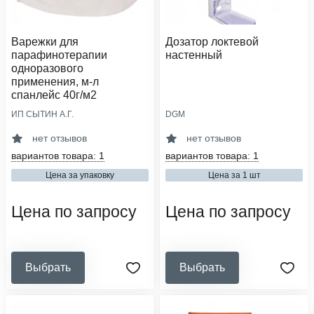
Варежки для
Дозатор локтевой
парафинотерапии
настенный
одноразового
применения, м-л
спанлейс 40г/м2
ИП СЫТИН А.Г.
DGM
область применения:
объем флакона, л:
стерилизация
1
нет отзывов
нет отзывов
плотность, г/м2:
привод устройства:
вариантов товара: 1
вариантов товара: 1
40
локтевой
Цена за упаковку
Цена за 1 шт
сфера деятельности:
кол-во в упаковке, шт:
медицинские организации,
1
салоны красоты
Цена по запросу
Цена по запросу
Выбрать
Выбрать