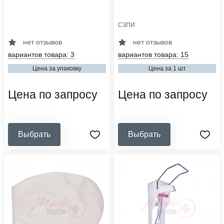
СЗПИ
область применения:
область применения:
стерилизация
утилизация
нет отзывов
нет отзывов
вид упаковочного материала:
сфера деятельности:
вариантов товара: 3
вариантов товара: 15
индикатор
медицинские организации,
ветеринарные клиники
Цена за упаковку
Цена за 1 шт
тип индикатора:
химический
класс опасности:
а (неопасные), б (опасные), в
Цена по запросу
Цена по запросу
(чрезвычайно опасные)
Выбрать
Выбрать