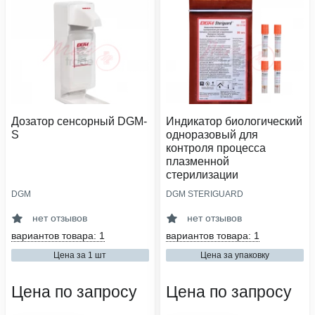
Дозатор сенсорный DGM-
Индикатор биологический
S
одноразовый для
контроля процесса
плазменной
стерилизации
DGM
DGM STERIGUARD
объем флакона, л:
тип индикатора:
1
биологический
нет отзывов
нет отзывов
привод устройства:
класс индикатора:
вариантов товара: 1
вариантов товара: 1
сенсорный
1
Цена за 1 шт
Цена за упаковку
кол-во в упаковке, шт:
вид упаковочного материала:
1
индикатор
Цена по запросу
Цена по запросу