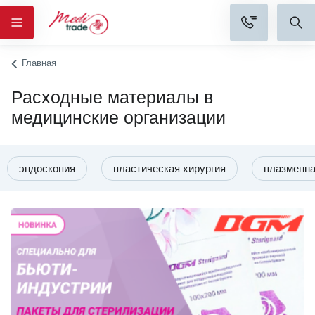
Главная
Расходные материалы в
медицинские организации
эндоскопия
пластическая хирургия
плазменна