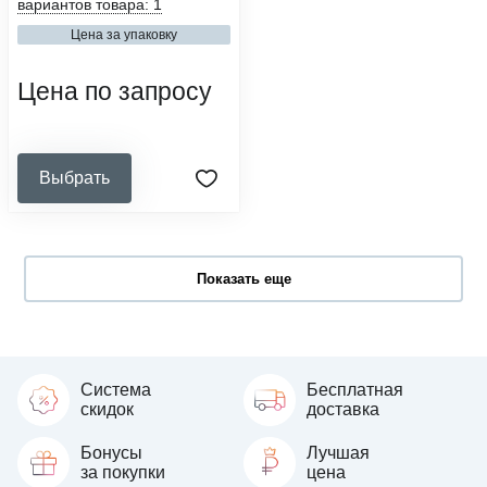
вариантов товара: 1
50
Цена за упаковку
сфера деятельности:
медицинские организации,
ветеринарные клиники
Цена по запросу
Выбрать
Показать еще
Система
Бесплатная
скидок
доставка
Бонусы
Лучшая
за покупки
цена