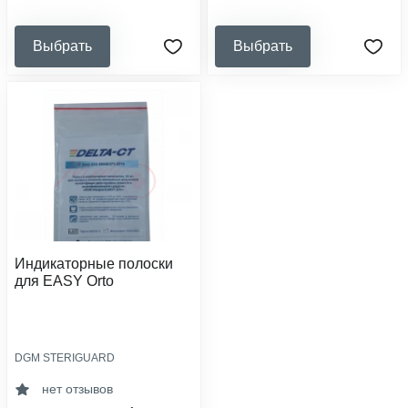
учреждения, общественное
питание
Выбрать
Выбрать
Индикаторные полоски
для EASY Orto
DGM STERIGUARD
область применения:
дезинфекция
нет отзывов
кол-во в упаковке, шт: