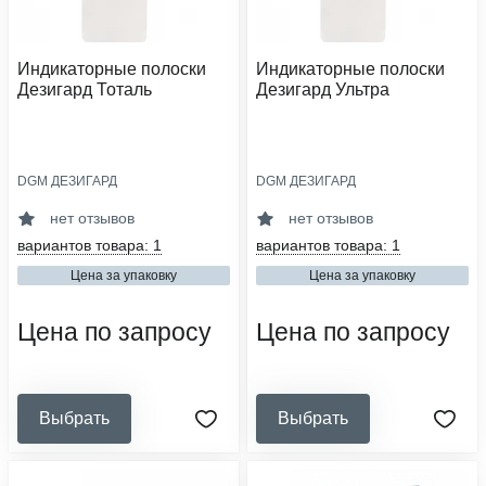
Индикаторные полоски
Индикаторные полоски
Дезигард Тоталь
Дезигард Ультра
DGM ДЕЗИГАРД
DGM ДЕЗИГАРД
область применения:
область применения:
дезинфекция
дезинфекция
нет отзывов
нет отзывов
кол-во в упаковке, шт:
кол-во в упаковке, шт:
вариантов товара: 1
вариантов товара: 1
100
100
Цена за упаковку
Цена за упаковку
сфера деятельности:
сфера деятельности:
медицинские организации,
медицинские организации,
стоматология, ветеринарные
стоматология, ветеринарные
Цена по запросу
Цена по запросу
клиники, аптеки,
клиники, аптеки,
образовательные и социальные
образовательные и социальные
учреждения
учреждения
Выбрать
Выбрать