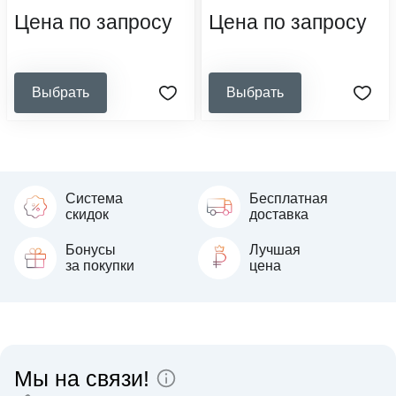
медицинские организации,
Цена по запросу
Цена по запросу
ветеринарные клиники
Выбрать
Выбрать
Система
Бесплатная
скидок
доставка
Бонусы
Лучшая
за покупки
цена
Мы на связи!