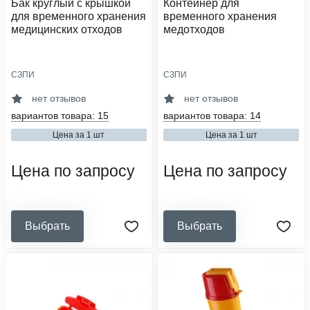
Бак круглый с крышкой
Контейнер для
для временного хранения
временного хранения
медицинских отходов
медотходов
СЗПИ
СЗПИ
область применения:
область применения:
утилизация
утилизация
нет отзывов
нет отзывов
сфера деятельности:
сфера деятельности:
вариантов товара: 15
вариантов товара: 14
медицинские организации,
медицинские организации,
ветеринарные клиники
ветеринарные клиники
Цена за 1 шт
Цена за 1 шт
класс опасности:
класс опасности:
а (неопасные), б (опасные), в
а (неопасные), б (опасные)
Цена по запросу
Цена по запросу
(чрезвычайно опасные)
Выбрать
Выбрать