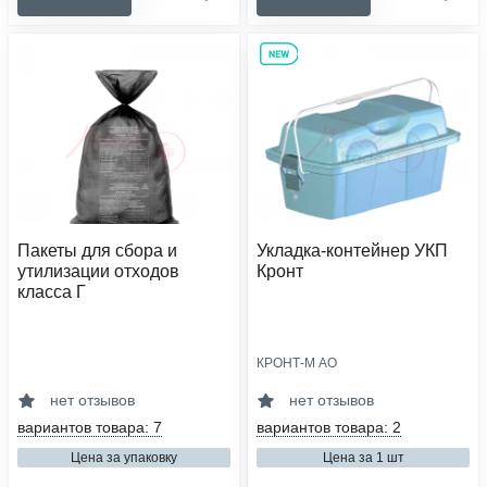
Пакеты для сбора и
Укладка-контейнер УКП
утилизации отходов
Кронт
класса Г
КРОНТ-М АО
класс опасности:
сфера деятельности:
г (отходы близкие по составу к
медицинские организации,
нет отзывов
нет отзывов
промышленным)
ветеринарные клиники
вариантов товара: 7
вариантов товара: 2
кол-во в упаковке, шт:
область применения:
100
утилизация
Цена за упаковку
Цена за 1 шт
сфера деятельности: