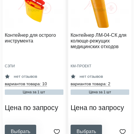
Контейнер для острого
Контейнер ЛМ-04-СК для
инструмента
колюще-режущих
медицинских отходов
СЗПИ
КМ-ПРОЕКТ
область применения:
область применения:
утилизация
утилизация
нет отзывов
нет отзывов
сфера деятельности:
сфера деятельности:
вариантов товара: 10
вариантов товара: 2
медицинские организации,
медицинские организации,
стоматология, ветеринарные
ветеринарные клиники
Цена за 1 шт
Цена за 1 шт
клиники
класс опасности:
класс опасности:
б (опасные), в (чрезвычайно
Цена по запросу
Цена по запросу
б (опасные)
опасные)
Выбрать
Выбрать