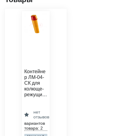
Контейне
р ЛМ-04-
СК для
колюще-
режущих
медицинс
ких
область
применения:
отходов
нет
утилизация
отзывов
вариантов
сфера
товара: 2
деятельности:
медицинские