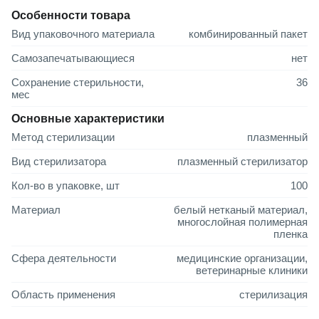
200
450
100
по запросу
Особенности товара
250
400
100
по запросу
Вид упаковочного материала
комбинированный пакет
250
450
100
по запросу
Самозапечатывающиеся
нет
Сохранение стерильности,
36
250
500
100
по запросу
мес
300
500
100
по запросу
Основные характеристики
Метод стерилизации
плазменный
300
600
100
по запросу
Вид стерилизатора
плазменный стерилизатор
400
600
100
по запросу
Кол-во в упаковке, шт
100
Материал
белый нетканый материал,
многослойная полимерная
пленка
Сфера деятельности
медицинские организации,
ветеринарные клиники
Область применения
стерилизация