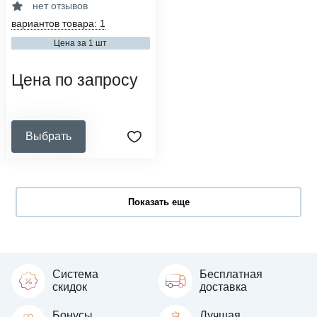
ø400
нет отзывов
материал основания:
вариантов товара: 1
пластик
Цена за 1 шт
материал обивки:
винилискожа
Цена по запросу
Выбрать
Показать еще
Система
Бесплатная
скидок
доставка
Бонусы
Лучшая