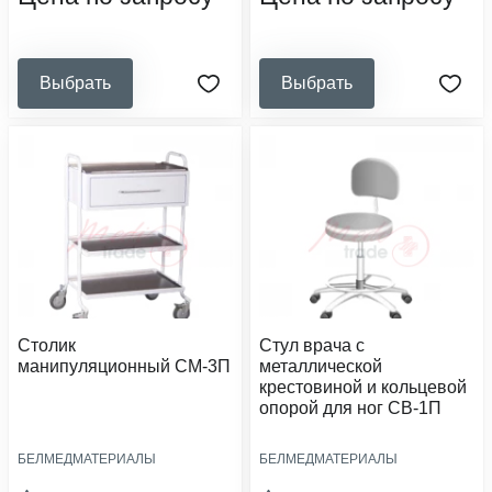
стоматология, ветеринарные
клиники, образовательные и
социальные учреждения
Выбрать
Выбрать
Столик
Стул врача с
манипуляционный СМ-3П
металлической
крестовиной и кольцевой
опорой для ног СВ-1П
БЕЛМЕДМАТЕРИАЛЫ
БЕЛМЕДМАТЕРИАЛЫ
количество ящиков:
размер сиденья, мм:
1
ø400