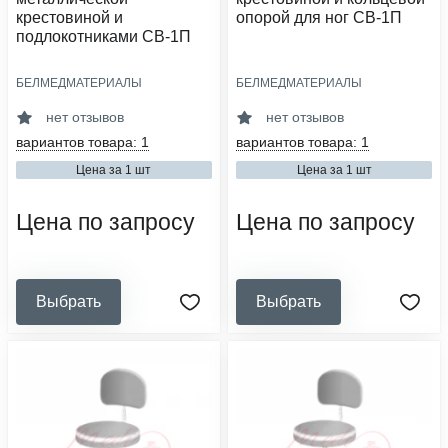
крестовиной и
опорой для ног СВ-1П
подлокотниками СВ-1П
БЕЛМЕДМАТЕРИАЛЫ
БЕЛМЕДМАТЕРИАЛЫ
размер сиденья, мм:
размер сиденья, мм:
440x430
ø400
нет отзывов
нет отзывов
материал основания:
материал основания:
вариантов товара: 1
вариантов товара: 1
металл хромированный
пластик
Цена за 1 шт
Цена за 1 шт
материал обивки:
материал обивки:
винилискожа
винилискожа
Цена по запросу
Цена по запросу
Выбрать
Выбрать