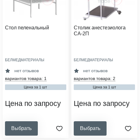
Стол пеленальный
Столик анестезиолога
СА-2П
БЕЛМЕДМАТЕРИАЛЫ
БЕЛМЕДМАТЕРИАЛЫ
материал обивки:
количество ящиков:
винилискожа
2
нет отзывов
нет отзывов
опоры:
опоры:
вариантов товара: 1
вариантов товара: 2
нерегулируемые
колеса из пластика
Цена за 1 шт
Цена за 1 шт
материал:
материал:
металл с порошковым покрытием
металл с порошковым
покрытием, нержавеющая сталь
Цена по запросу
Цена по запросу
Выбрать
Выбрать