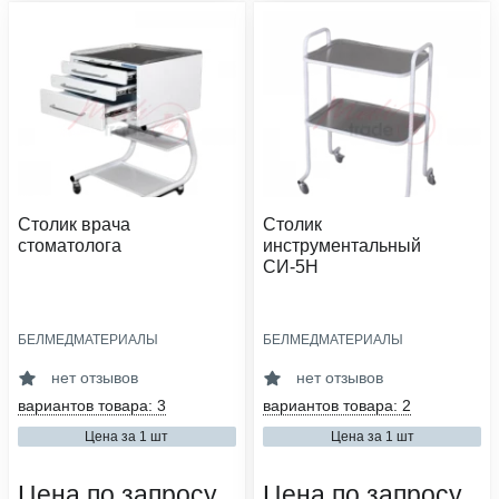
Столик врача
Столик
стоматолога
инструментальный
СИ-5Н
БЕЛМЕДМАТЕРИАЛЫ
БЕЛМЕДМАТЕРИАЛЫ
количество ящиков:
опоры:
2, 3, 4
колеса из пластика
нет отзывов
нет отзывов
опоры:
материал:
вариантов товара: 3
вариантов товара: 2
колеса из пластика
металл с порошковым
покрытием, нержавеющая сталь
Цена за 1 шт
Цена за 1 шт
материал:
металл с порошковым покрытием
сфера деятельности:
медицинские организации,
Цена по запросу
Цена по запросу