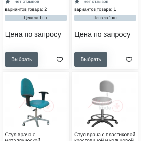
нет отзывов
нет отзывов
опоры:
материал основания:
вариантов товара: 2
вариантов товара: 1
колеса из пластика
металл хромированный
Цена за 1 шт
Цена за 1 шт
материал:
материал обивки:
металл с порошковым
винилискожа
покрытием, нержавеющая сталь
Цена по запросу
Цена по запросу
Выбрать
Выбрать
Стул врача с
Стул врача с пластиковой
металлической
крестовиной и кольцевой