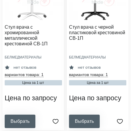
Стул врача с
Стул врача с черной
хромированной
пластиковой крестовиной
металлической
СВ-1П
крестовиной СВ-1П
БЕЛМЕДМАТЕРИАЛЫ
БЕЛМЕДМАТЕРИАЛЫ
размер сиденья, мм:
размер сиденья, мм:
ø400
ø400
нет отзывов
нет отзывов
материал основания:
материал основания:
вариантов товара: 1
вариантов товара: 1
металл хромированный
пластик
Цена за 1 шт
Цена за 1 шт
материал обивки:
материал обивки:
винилискожа
винилискожа
Цена по запросу
Цена по запросу
Выбрать
Выбрать