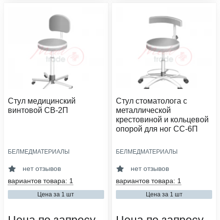
Стул медицинский
Стул стоматолога с
винтовой СВ-2П
металлической
крестовиной и кольцевой
опорой для ног СС-6П
БЕЛМЕДМАТЕРИАЛЫ
БЕЛМЕДМАТЕРИАЛЫ
размер сиденья, мм:
размер сиденья, мм:
ø400
ø400
нет отзывов
нет отзывов
материал основания:
материал основания:
вариантов товара: 1
вариантов товара: 1
металл хромированный
металл хромированный
Цена за 1 шт
Цена за 1 шт
материал обивки:
материал обивки:
винилискожа
винилискожа