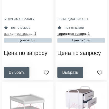
БЕЛМЕДМАТЕРИАЛЫ
БЕЛМЕДМАТЕРИАЛЫ
материал основания:
материал основания:
металл
металл
нет отзывов
нет отзывов
материал обивки:
материал обивки:
вариантов товара: 1
вариантов товара: 1
винилискожа
винилискожа
Цена за 1 шт
Цена за 1 шт
опоры:
опоры:
регулируемые
нерегулируемые
Цена по запросу
Цена по запросу
Выбрать
Выбрать