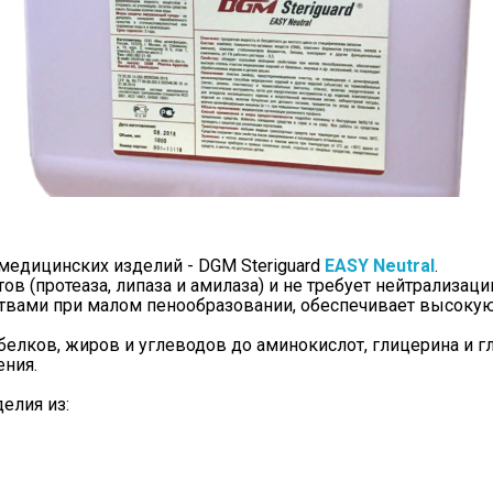
медицинских изделий - DGM Steriguard 
EASY Neutral
.
в (протеаза, липаза и амилаза) и не требует нейтрализаци
ами при малом пенообразовании, обеспечивает высокую с
елков, жиров и углеводов до аминокислот, глицерина и гл
ения.
елия из: