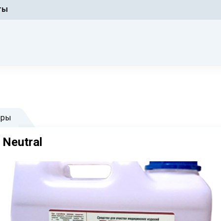
ты
оры
Neutral