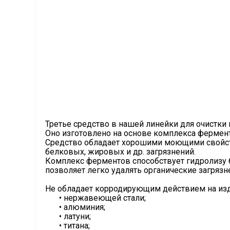
Третье средство в нашей линейки для очистки 
Оно изготовлено на основе комплекса ферменто
Средство обладает хорошими моющими свойств
белковых, жировых и др. загрязнений.
Комплекс ферментов способствует гидролизу б
позволяет легко удалять органические загрязн
Не обладает корродирующим действием на изд
• нержавеющей стали;
• алюминия;
• латуни;
• титана;