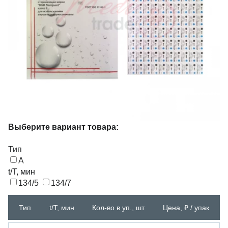
Выберите вариант товара:
Тип
А
t/T, мин
134/5
134/7
Тип
t/T, мин
Кол-во в уп., шт
Цена, ₽ / упак