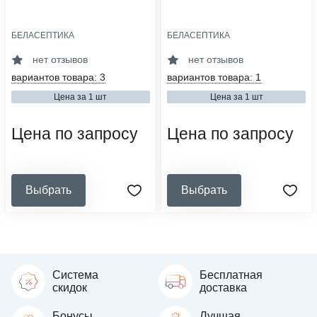
БЕЛАСЕПТИКА
БЕЛАСЕПТИКА
область применения:
область применения:
дезинфекция
дезинфекция
нет отзывов
нет отзывов
назначение:
назначение:
вариантов товара: 3
вариантов товара: 1
антисептики
антисептики
Цена за 1 шт
Цена за 1 шт
кол-во в упаковке, шт:
сфера деятельности:
1
медицинские организации,
стоматология, салоны красоты,
Цена по запросу
Цена по запросу
ветеринарные клиники, аптеки,
образовательные и социальные
учреждения, общественное
питание
Выбрать
Выбрать
Система
Бесплатная
скидок
доставка
Бонусы
Лучшая