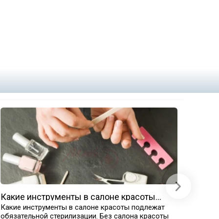
Какие инструменты в салоне красоты
Прод
подлежат обязательной стерилизации
Какие инструменты в салоне красоты подлежат
Расход
обязательной стерилизации. Без салона красоты
дезин