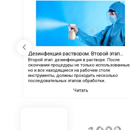
стрии!
Дезинфекция раствором. Второй этап
дезинфекционной обработки
Второй этап: дезинфекция в растворе. После
окончания процедуры не только использованные
 и
но и все находящиеся на рабочем столе
я бренда
инструменты, должны проходить несколько
последовательных этапов обработки..
Читать