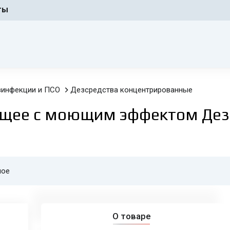
ты
зинфекции и ПСО
Дезсредства концентрированные
щее с моющим эффектом Дез
ное
О товаре