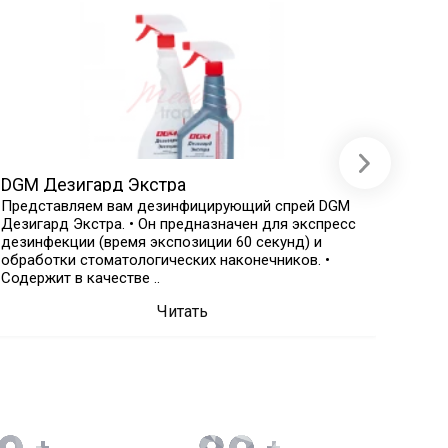
DGM Дезигард Экстра
DGM 
Представляем вам дезинфицирующий спрей DGM
Ещё о
Дезигард Экстра. • Он предназначен для экспресс
средств -
дезинфекции (время экспозиции 60 секунд) и
экспр
обработки стоматологических наконечников. •
каждого клиента. 
Содержит в качестве ..
дейст
Читать
+
+