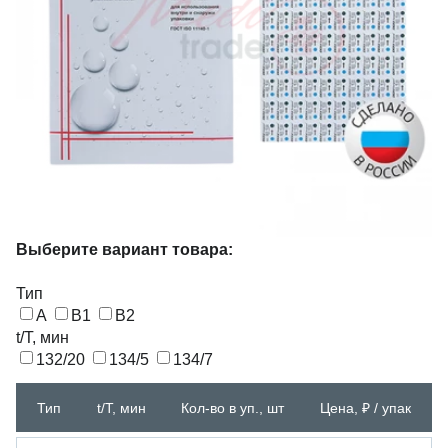
Выберите вариант товара:
Тип
А
В1
В2
t/T, мин
132/20
134/5
134/7
Тип
t/T, мин
Кол-во в уп., шт
Цена, ₽ / упак